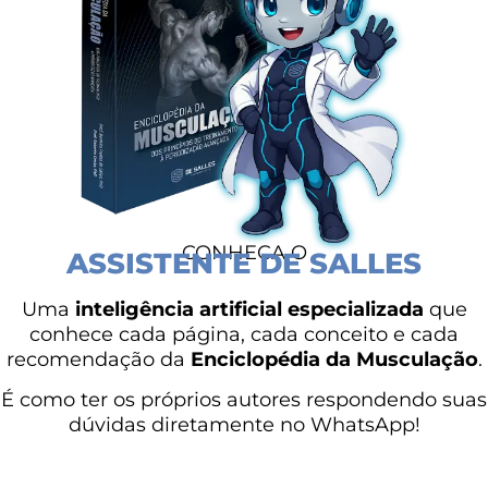
CONHEÇA O
ASSISTENTE DE SALLES
Uma
inteligência artificial especializada
que
conhece cada página, cada conceito e cada
recomendação da
Enciclopédia da Musculação
.
É como ter os próprios autores respondendo suas
dúvidas diretamente no WhatsApp!