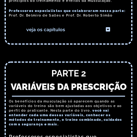
princípios do treinamento e efeitos da musculação.
Professores especialistas que colaboraram nessa parte:
Prof. Dr. Belmiro de Salles e Prof. Dr. Roberto Simão
veja os capítulos
PARTE 2
VARIÁVEIS DA PRESCRIÇÃO
Os benefícios da musculação só aparecem quando as
variáveis do treino são bem ajustadas aos objetivos e ao
perfil do praticante. Nesta parte do livro,
você vai
entender cada uma dessas variáveis, conhecer os
métodos de treinamento, o treino combinado, cuidados
com a segurança e mais.
Professores especialistas que